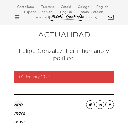
Castellano
Euskera
Catalá
Galego
English
Español
(
Spanish
)
English
Català
(
Catalan
)
Euskara
(
Basque
)
Galego
(
Gallego
)
ACTUALIDAD
Felipe González. Perfil humano y
político.
01 January 1977
See
more
news