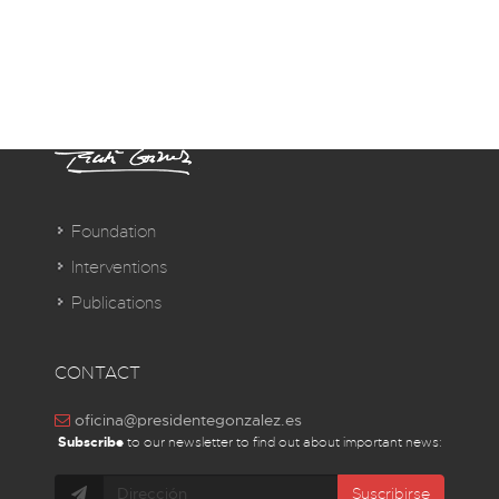
Foundation
Interventions
Publications
CONTACT
oficina@presidentegonzalez.es
Subscribe
to our newsletter to find out about important news:
Suscribirse