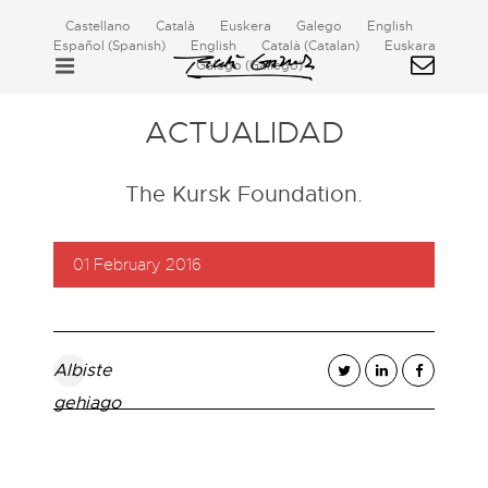
Castellano
Català
Euskera
Galego
English
Español
(
Spanish
)
English
Català
(
Catalan
)
Euskara
Galego
(
Gallego
)
ACTUALIDAD
The Kursk Foundation.
01 February 2016
Albiste
gehiago