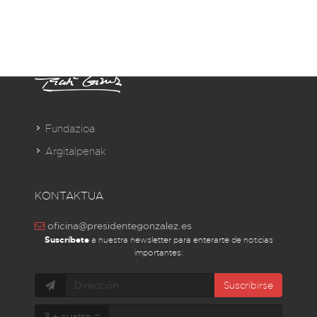
Fundazioa
Argitalpenak
KONTAKTUA
oficina@presidentegonzalez.es
Suscríbete
a nuestra newsletter para enterarte de noticias
importantes:
Suscribirse
3 + cuatro =