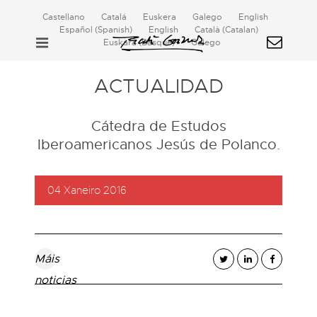
Castellano
Catalá
Euskera
Galego
English
Español
(
Spanish
)
English
Català
(
Catalan
)
Euskara
(
Basque
)
Galego
ACTUALIDAD
Cátedra de Estudos
Iberoamericanos Jesús de Polanco.
04 Xaneiro 2016
Máis
noticias