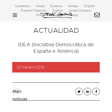
Castellano
Catalá
Euskera
Galego
English
Español
(
Spanish
)
English
Català
(
Catalan
)
Euskara
(
Basque
)
Galego
ACTUALIDAD
IDEA (Iniciativa Democrática de
España e América)
23 Xaneiro 2016
Máis
noticias