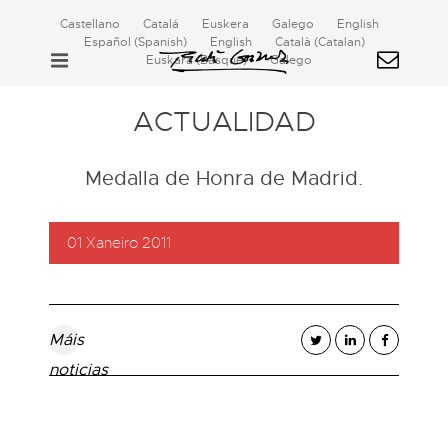
Castellano
Catalá
Euskera
Galego
English
Español
(
Spanish
)
English
Català
(
Catalan
)
Euskara
(
Basque
)
Galego
ACTUALIDAD
Medalla de Honra de Madrid.
01 Xaneiro 2011
Máis
noticias