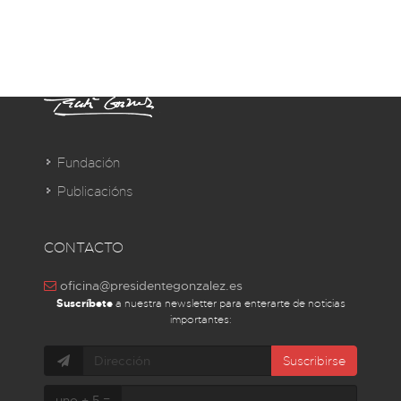
Fundación
Publicacións
CONTACTO
oficina@presidentegonzalez.es
Suscríbete
a nuestra newsletter para enterarte de noticias
importantes:
Suscribirse
uno + 5 =