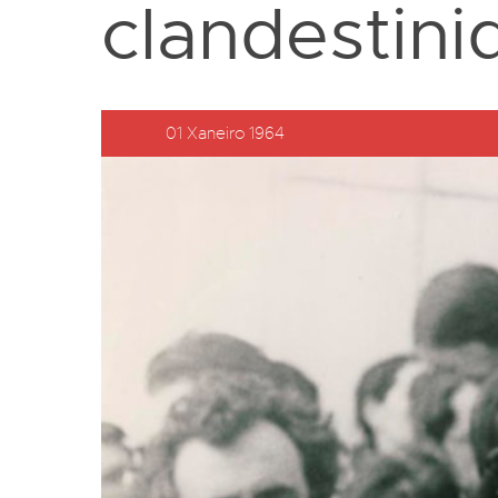
clandestini
01 Xaneiro 1964