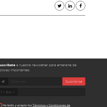
uscríbete
a nuestra newsletter para enterarte de
oticias importantes:
Suscribirse
1 + dos =
He leído y acepto los
Términos y Condiciones de