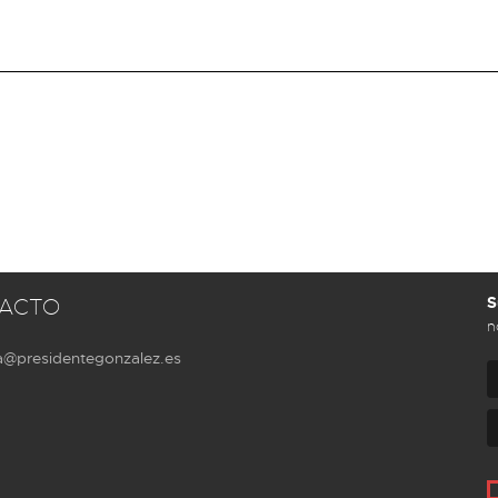
S
ACTO
n
a@presidentegonzalez.es