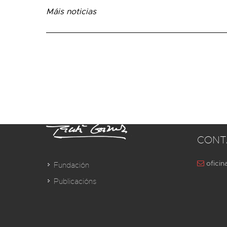
Máis noticias
CONT
oficin
Fundación
Publicacións