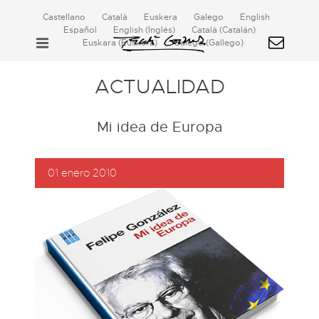
Castellano
Català
Euskera
Galego
English
Español
English
(
Inglés
)
Català
(
Catalán
)
Euskara
(
Euskera
)
Galego
(
Gallego
)
ACTUALIDAD
Mi idea de Europa
01 enero 2010