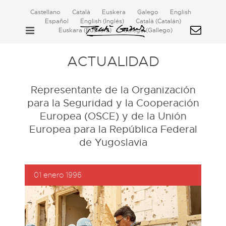
Castellano
Català
Euskera
Galego
English
Español
English
(
Inglés
)
Català
(
Catalán
)
Euskara
(
Euskera
)
Galego
(
Gallego
)
ACTUALIDAD
Representante de la Organización
para la Seguridad y la Cooperación
Europea (OSCE) y de la Unión
Europea para la República Federal
de Yugoslavia
01 enero 1996