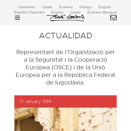
Castellano
Català
Euskera
Galego
English
Español
(
Spanish
)
English
Català
Euskara
(
Basque
)
Galego
(
Gallego
)
ACTUALIDAD
Representant de l’Organització per
a la Seguretat i la Cooperació
Europea (OSCE) i de la Unió
Europea per a la República Federal
de Iugoslàvia.
01 January 1996