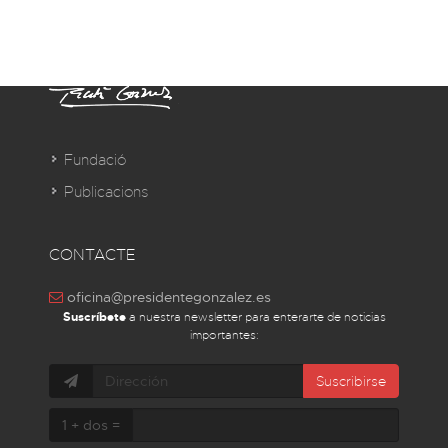
Fundació
Publicacions
CONTACTE
oficina@presidentegonzalez.es
Suscríbete
a nuestra newsletter para enterarte de noticias
importantes:
Suscribirse
1 + dos =