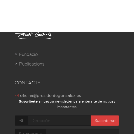
Fundació
Publicacions
CONTACTE
oficina@presidentegonzalez.es
Suscríbete
a nuestra newsletter para enterarte de noticias
importantes:
Suscribirse
3 + cuatro =