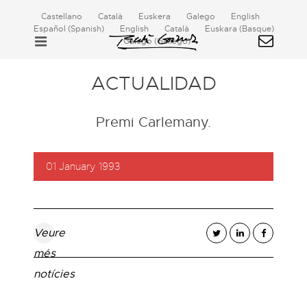
Castellano
Català
Euskera
Galego
English
Español
(
Spanish
)
English
Català
Euskara
(
Basque
)
Galego
(
Gallego
)
ACTUALIDAD
Premi Carlemany.
01 January 1993
Veure
més
notícies