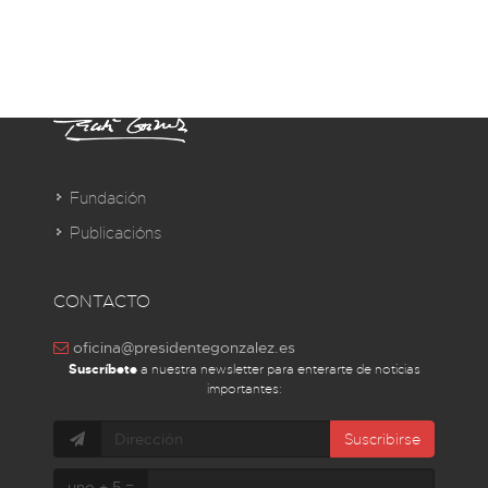
Fundación
Publicacións
CONTACTO
oficina@presidentegonzalez.es
Suscríbete
a nuestra newsletter para enterarte de noticias
importantes:
Suscribirse
uno + 5 =