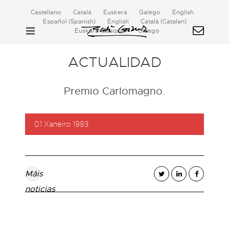
Castellano
Catalá
Euskera
Galego
English
Español
(
Spanish
)
English
Català
(
Catalan
)
Euskara
(
Basque
)
Galego
ACTUALIDAD
Premio Carlomagno.
01 Xaneiro 1993
Máis
noticias