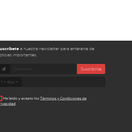
uscríbete
a nuestra newsletter para enterarte de
oticias importantes:
Suscribirse
1 + dos =
He leído y acepto los
Términos y Condiciones de
rivacidad