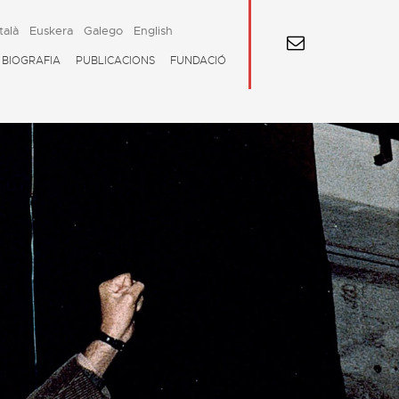
talà
Euskera
Galego
English
BIOGRAFIA
PUBLICACIONS
FUNDACIÓ