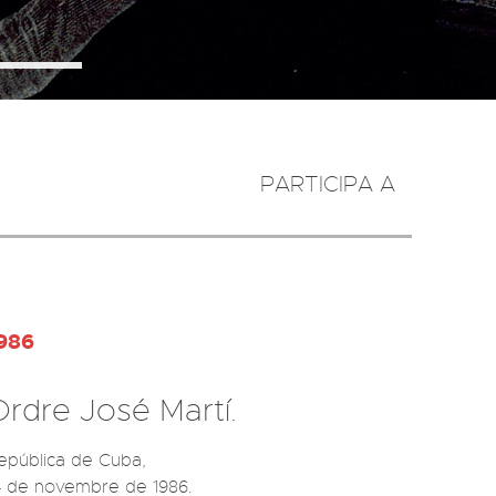
PARTICIPA A
986
Ordre José Martí.
epública de Cuba, 

4 de novembre de 1986.