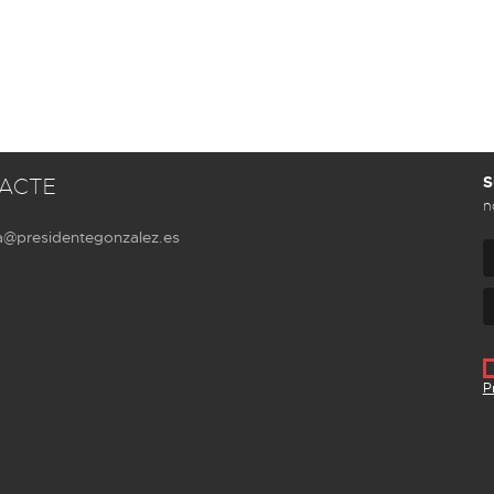
S
ACTE
n
a@presidentegonzalez.es
P