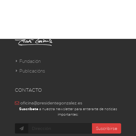
Fundación
Publicacións
CONTACTO
oficina@presidentegonzalez.es
Suscríbete
a nuestra newsletter para enterarte de noticias
importantes:
Suscribirse