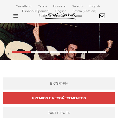
Castellano
Catalá
Euskera
Galego
English
Español
(
Spanish
)
English
Català
(
Catalan
)
Euskara
(
Basque
)
Galego
BIOGRAFÍA
PREMIOS E RECOÑECEMENTOS
PARTICIPA EN