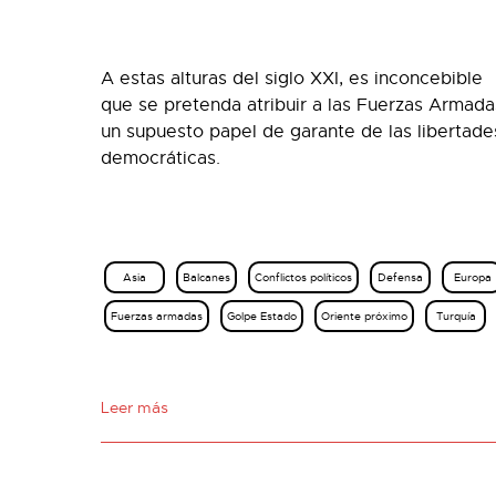
A estas alturas del siglo XXI, es inconcebible
que se pretenda atribuir a las Fuerzas Armada
‎un supuesto papel de garante de las libertade
democráticas.
Asia
Balcanes
Conflictos políticos
Defensa
Europa
Fuerzas armadas
Golpe Estado
Oriente próximo
Turquía
Leer más