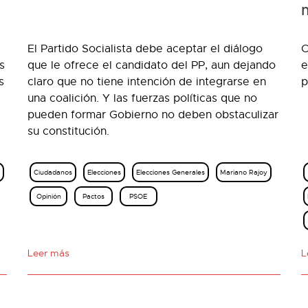
El Partido Socialista debe aceptar el diálogo
C
s
que le ofrece el candidato del PP, aun dejando
e
s
claro que no tiene intención de integrarse en
p
una coalición. Y las fuerzas políticas que no
pueden formar Gobierno no deben obstaculizar
su constitución.
Ciudadanos
Elecciones
Elecciones Generales
Mariano Rajoy
Opinión
Pactos
PSOE
Leer más
L