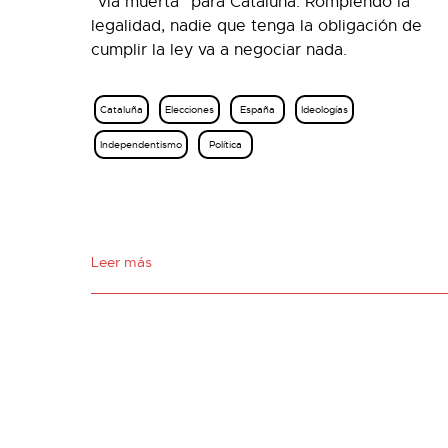
“vía muerta” para Cataluña. Rompiendo la
legalidad, nadie que tenga la obligación de
cumplir la ley va a negociar nada.
Cataluña
Elecciones
España
Ideologías
Independentismo
Política
Leer más