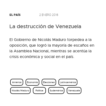
EL PAÍS
2 ENERO 2016
La destrucción de Venezuela
El Gobierno de Nicolás Maduro torpedea a la
oposición, que logró la mayoría de escaños en
la Asamblea Nacional, mientras se acentúa la
crisis económica y social en el país.
América
Economía
Elecciones
Latinoamérica
Nicolás Maduro
Política
Sudamérica
Venezuela