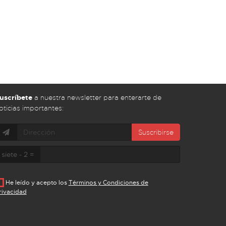
uscríbete
a nuestra newsletter para enterarte de
oticias importantes:
Suscribirse
siete - 2 =
He leído y acepto los
Términos y Condiciones de
rivacidad