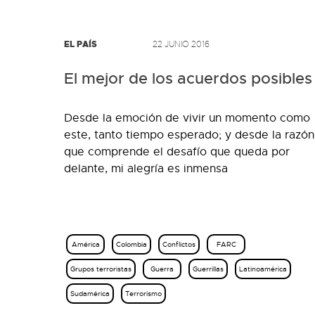
EL PAÍS
22 JUNIO 2016
El mejor de los acuerdos posibles
Desde la emoción de vivir un momento como
este, tanto tiempo esperado; y desde la razón
que comprende el desafío que queda por
delante, mi alegría es inmensa
América
Colombia
Conflictos
FARC
Grupos terroristas
Guerra
Guerrillas
Latinoamérica
Sudamérica
Terrorismo