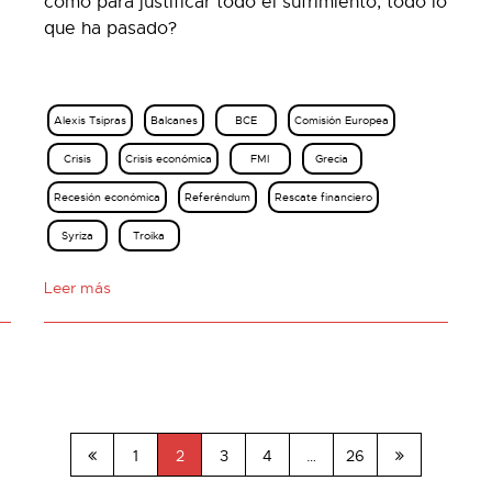
como para justificar todo el sufrimiento, todo lo
que ha pasado?
Alexis Tsipras
Balcanes
BCE
Comisión Europea
Crisis
Crisis económica
FMI
Grecia
Recesión económica
Referéndum
Rescate financiero
Syriza
Troika
Leer más
1
2
3
4
…
26