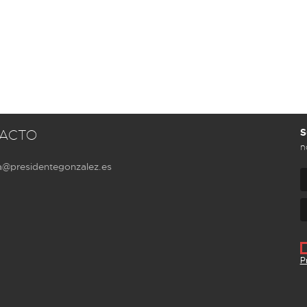
S
ACTO
n
a@presidentegonzalez.es
P