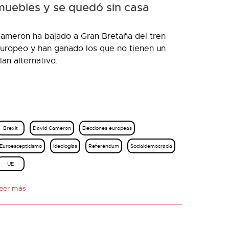
muebles y se quedó sin casa
ameron ha bajado a Gran Bretaña del tren
uropeo y han ganado los que no tienen un
lan alternativo.
Brexit
David Cameron
Elecciones europeas
Euroescepticismo
Ideologías
Referéndum
Socialdemocracia
UE
eer más